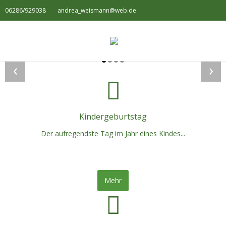
06286/929038
andrea_weismann@web.de
‹
›
Kindergeburtstag
Der aufregendste Tag im Jahr eines Kindes...
Mehr